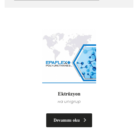
Ektrüzyon
на unigrup
Devamını oku