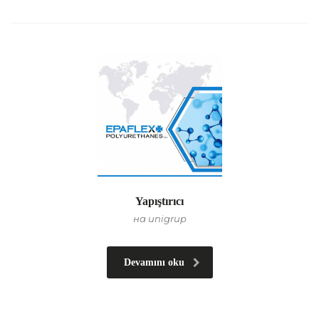
Yapıştırıcı
на unigrup
Devamını oku