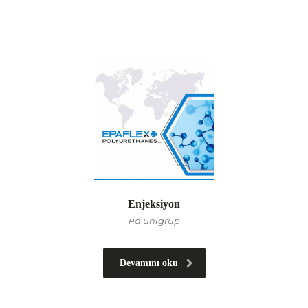
Enjeksiyon
на unigrup
Devamını oku