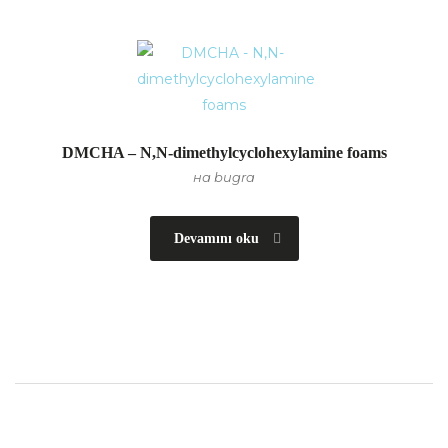
DMCHA – N,N-dimethylcyclohexylamine foams
на bugra
Devamını oku