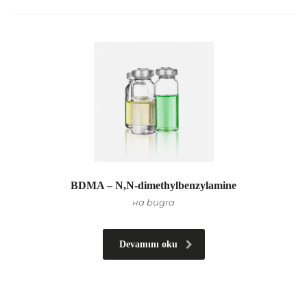
BDMA – N,N-dimethylbenzylamine
на bugra
Devamını oku