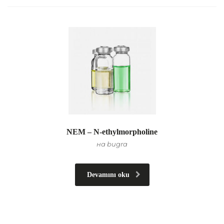
NEM – N-ethylmorpholine
на bugra
Devamını oku