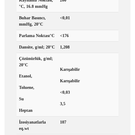
Kaynama Noktası,
200
°C, 16.8 mmHg
Buhar Basıncı,
<0,01
mmHg, 20°C
Parlama Noktası°C
<176
Dansite, g/ml; 20°C
1,208
Çözünürlük, g/ml;
20°C
Karışabilir
Etanol,
Karışabilir
Toluene,
<0,03
Su
3,5
Heptan
İzosiyanatlarla
107
eq.wt