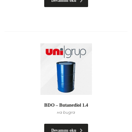
Devamını oku
BDO – Butanediol 1.4
на bugra
Devamını oku