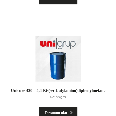
Unicure 420 – 4,4-Bis(sec-butylamino)diphenylmetane
на bugra
Devamını oku