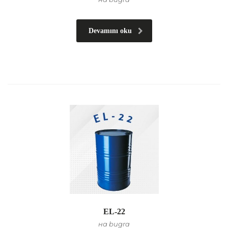
Devamını oku
EL-22
на bugra