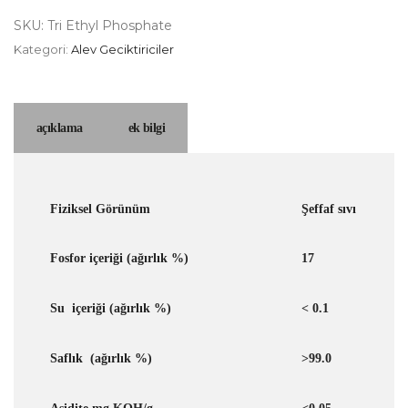
SKU:
Tri Ethyl Phosphate
Kategori:
Alev Geciktiriciler
açıklama
ek bilgi
Fiziksel Görünüm
Şeffaf sıvı
Fosfor içeriği (ağırlık %)
17
Su içeriği (ağırlık %)
< 0.1
Saflık (ağırlık %)
>99.0