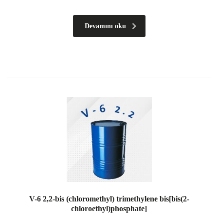
Devamını oku
V-6 2,2-bis (chloromethyl) trimethylene bis[bis(2-
chloroethyl)phosphate]