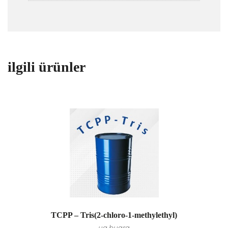
ilgili ürünler
TCPP – Tris(2-chloro-1-methylethyl)
на bugra