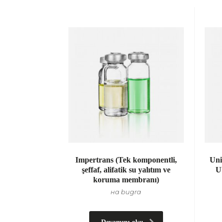
Impertrans (Tek komponentli,
Uni
şeffaf, alifatik su yalıtım ve
U
koruma membranı)
на bugra