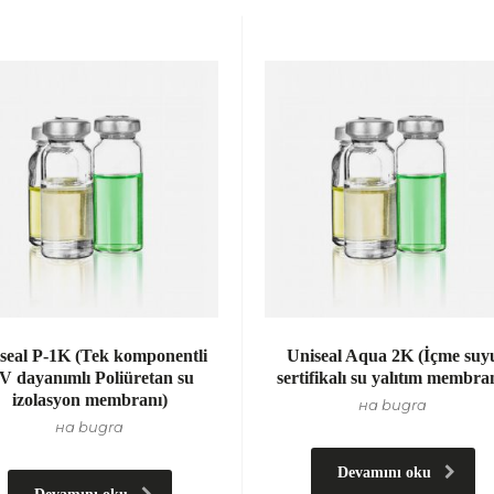
seal P-1K (Tek komponentli
Uniseal Aqua 2K (İçme suy
V dayanımlı Poliüretan su
sertifikalı su yalıtım membra
izolasyon membranı)
на bugra
на bugra
Devamını oku