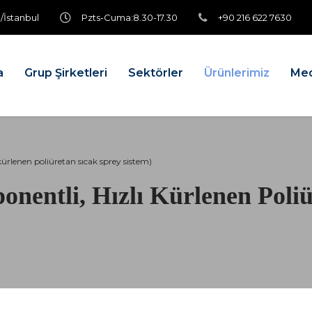
/İstanbul
Pzts-Cuma:8.30-17.30
+90 216 622 7630
a
Grup Şirketleri
Sektörler
Ürünlerimiz
Me
kürlenen poliüretan sıcak sprey sistem)
onentli, Hızlı Kürlenen Poli