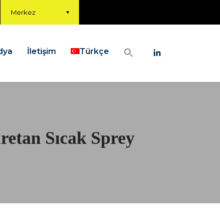
Merkez
dya
İletişim
Türkçe
üretan Sıcak Sprey