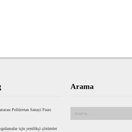
g
Arama
ararası Poliüretan Sanayi Fuarı
ulamalar için yenilikçi çözümler