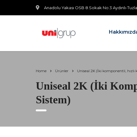
Anadolu Yakası OSB 8.Sokak No:3 Aydınlı-Tuzla
Hakkımızd
Home
Ürünler
Uniseal 2K (İki komponentli, hızlı 
Uniseal 2K (İki Komp
Sistem)