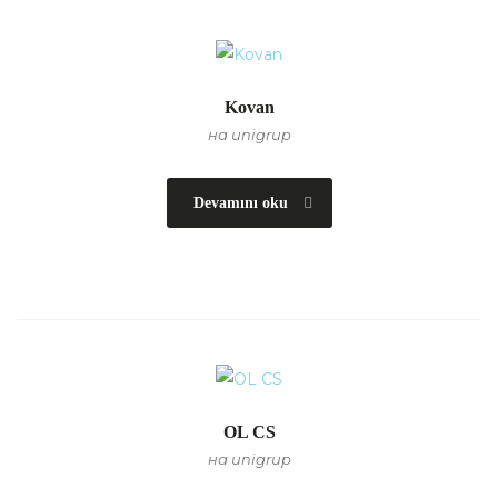
Kovan
на unigrup
Devamını oku
OL CS
на unigrup