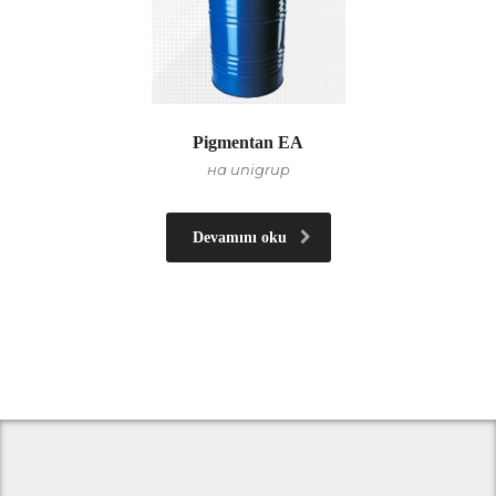
Pigmentan EA
на unigrup
Devamını oku