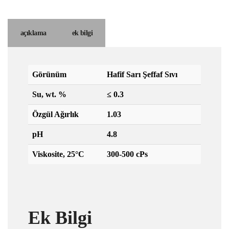
açıklama
ek bilgi
Görünüm
Hafif Sarı Şeffaf Sıvı
Su, wt. %
≤ 0.3
Özgül Ağırlık
1.03
pH
4.8
Viskosite, 25°C
300-500 cPs
Ek Bilgi